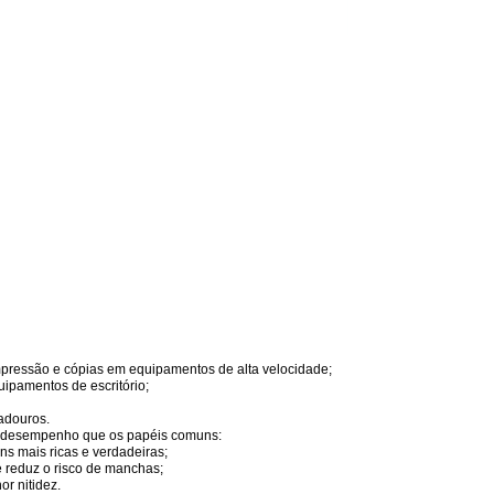
mpressão e cópias em equipamentos de alta velocidade;
ipamentos de escritório;
adouros.
 desempenho que os papéis comuns:
ns mais ricas e verdadeiras;
 reduz o risco de manchas;
r nitidez.